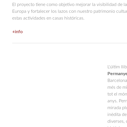
El proyecto tiene como objetivo mejorar la visibilidad de 
Europa y fortalecer los lazos con nuestro patrimonio cultu
estas actividades en casas históricas.
+info
L'últim lli
Permany
Barcelona 
més de mi
tot el món
anys. Per
mirada plu
inèdita de
diverses,