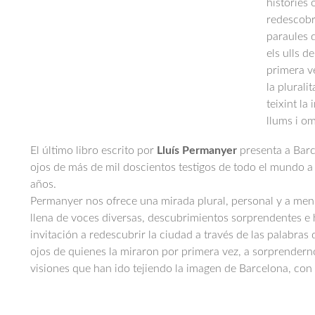
històries 
redescobri
paraules d
els ulls d
primera v
la plurali
teixint l
llums i o
El último libro escrito por
Lluís Permanyer
presenta a Barce
ojos de más de mil doscientos testigos de todo el mundo a 
años.
Permanyer nos ofrece una mirada plural, personal y a menu
llena de voces diversas, descubrimientos sorprendentes e h
invitación a redescubrir la ciudad a través de las palabras 
ojos de quienes la miraron por primera vez, a sorprenderno
visiones que han ido tejiendo la imagen de Barcelona, con