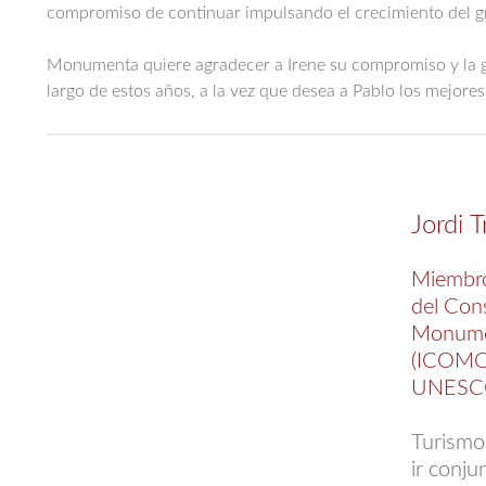
compromiso de continuar impulsando el crecimiento del g
Monumenta quiere agradecer a Irene su compromiso y la gr
largo de estos años, a la vez que desea a Pablo los mejores
Jordi T
Miembro
del Cons
Monumen
(ICOMOS
UNES
Turismo
ir conju