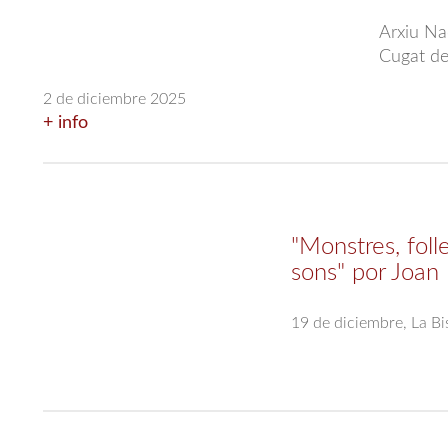
Arxiu Na
Cugat del
2 de diciembre 2025
+ info
"Monstres, folle
sons" por Joan
19 de diciembre, La B