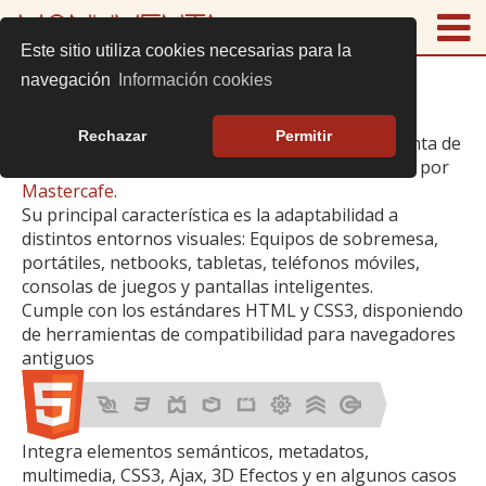
Este sitio utiliza cookies necesarias para la
navegación
Información cookies
NOTA TÉCNICA
Rechazar
Permitir
La presente web ha sido creada con la herramienta de
gestión de contenidos (CMS) K-Fein desarrollada por
Mastercafe
.
Su principal característica es la adaptabilidad a
distintos entornos visuales: Equipos de sobremesa,
portátiles, netbooks, tabletas, teléfonos móviles,
consolas de juegos y pantallas inteligentes.
Cumple con los estándares HTML y CSS3, disponiendo
de herramientas de compatibilidad para navegadores
antiguos
Integra elementos semánticos, metadatos,
multimedia, CSS3, Ajax, 3D Efectos y en algunos casos