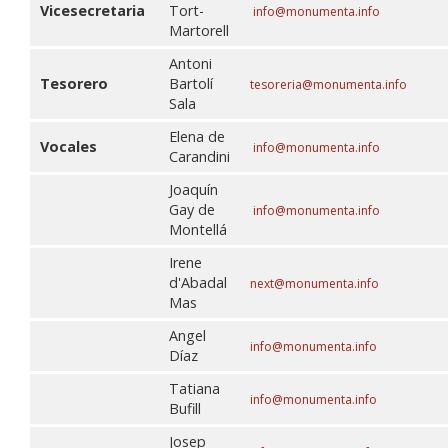
Vicesecretaria
Tort-
info@monumenta.info
Martorell
Antoni
Tesorero
Bartolí
tesoreria
@monumenta.info
Sala
Elena de
Vocales
info@monumenta.info
Carandini
Joaquín
Gay de
info@monumenta.info
Montellá
Irene
d'Abadal
next@monumenta.info
Mas
Angel
info@monument
a.info
Díaz
Tatiana
info@monumenta.info
Bufill
Josep