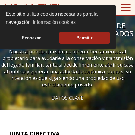
Este sitio utiliza cookies necesarias para la
navegación
Información cookies
ASOCIACIÓN DE PROPIETARIOS DE
CASTILLOS Y EDIFICIOS CATALOGADOS
Rechazar
Permitir
DE CATALUÑA
Nuestra principal misión es ofrecer herramientas al
propietario para ayudarle a la conservación y transmisión
del legado familiar, tanto si decide libremente abrir su casa
al público y generar una actividad económica, como si su
intención es que siga siendo una propiedad de uso
estrictamente privado.
DATOS CLAVE
JUNTA DIRECTIVA