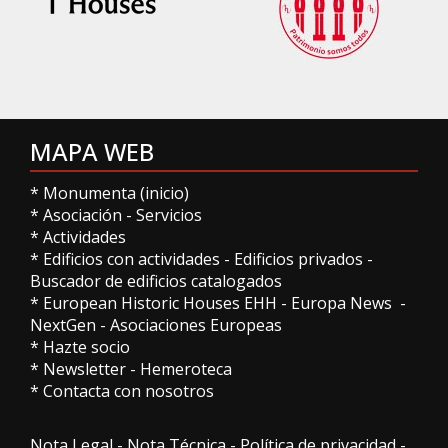
MAPA WEB
*
Monumenta (inicio)
*
Asociación
-
Servicios
*
Actividades
*
Edificios con actividades
-
Edificios privados
-
Buscador de edificios catalogados
*
European Historic Houses EHH
-
Europa News
-
NextGen
-
Asociaciones Europeas
*
Hazte socio
*
Newsletter
-
Hemeroteca
*
Contacta con nosotros
Nota Legal
-
Nota Técnica
-
Política de privacidad
-