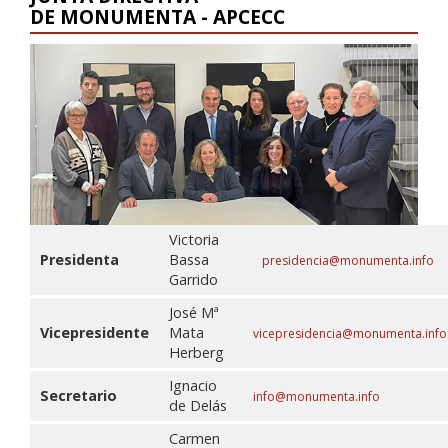
DE MONUMENTA - APCECC
Victoria
Presidenta
Bassa
presidencia@monumenta.info
Garrido
José Mª
Vicepresidente
Mata
vicepresidencia@monumenta.info
Herberg
Ignacio
Secretario
info@monumenta.info
de Delás
Carmen