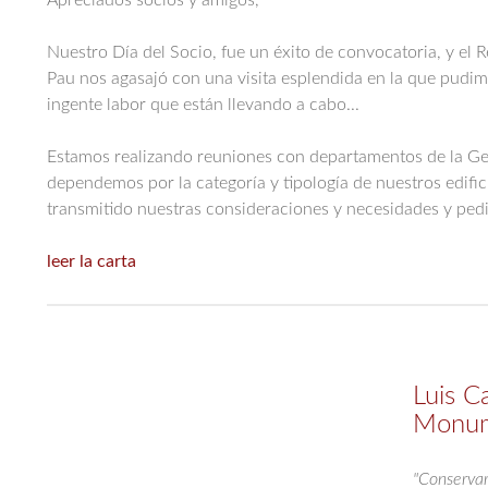
Apreciados socios y amigos,
Nuestro Día del Socio, fue un éxito de convocatoria, y el 
Pau nos agasajó con una visita esplendida en la que pudim
ingente labor que están llevando a cabo...
Estamos realizando reuniones con departamentos de la Gen
dependemos por la categoría y tipología de nuestros edific
transmitido nuestras consideraciones y necesidades y pe
leer la carta
Luis Ca
Monu
"Conservar