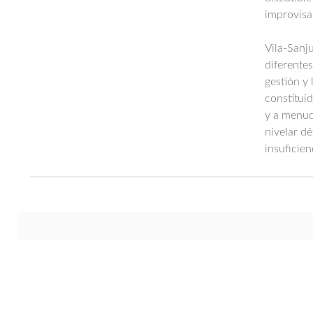
improvisa
Vila-Sanj
diferentes
gestión y 
constitui
y a menud
nivelar dé
insuficien