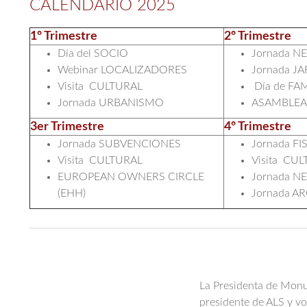
CALENDARIO 2025
1º Trimestre
2º Trimestre
Día del SOCIO
Jornada 
Webinar LOCALIZADORES
Jornada 
Visita CULTURAL
Día de FA
Jornada URBANISMO
ASAMBLEA
3er Trimestre
4º Trimestre
Jornada SUBVENCIONES
Jornada F
Visita CULTURAL
Visita CU
EUROPEAN OWNERS CIRCLE
Jornada
(EHH)
Jornada
La Presidenta de Monum
presidente de ALS y voc