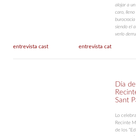
alojar a un
caro, llen
burocracia
siendo el a
verlo derr
entrevista cast
entrevista cat
Día de
Recint
Sant P
Lo celebr
Recinte M
de los “E