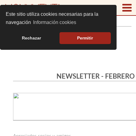
Este sitio utiliza cookies necesarias para la
NEWSLETTER FEBRERO 2025
navegación
Información cookies
Rechazar
Permitir
NEWSLETTER - FEBRERO