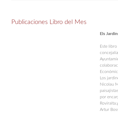
Publicaciones Libro del Mes
Els Jardin
Este libro
concejalí
Ayuntamie
colabora
Económica
Los jardi
Nicolau M
paisajista
por encar
Roviralta,
Artur Bos