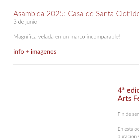
Asamblea 2025: Casa de Santa Clotild
3 de junio
Magnífica velada en un marco incomparable!
info + imagenes
4ª edi
Arts F
Fin de se
En esta oc
duración 