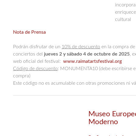
incorpor
enriquecen
cultural
Nota de Prensa
Podrán disfrutar de un
10% de descuento
en la compra de 
conciertos del
jueves 2 y sábado 4 de octubre de 2025
, e
web oficial del festival:
www.raimatartsfestival.org
Código de descuento
: MONUMENTA10 (debe escribirse en m
compra)
Este código no es acumulable con otras promociones ni vál
Museo Europeo
Moderno