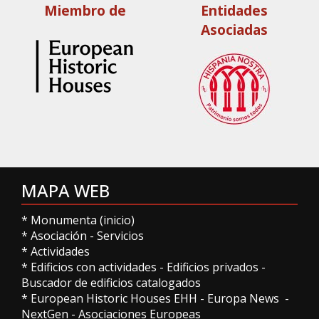
Miembro de
Entidades
Asociadas
MAPA WEB
*
Monumenta (inicio)
*
Asociación
-
Servicios
*
Actividades
*
Edificios con actividades
-
Edificios privados
-
Buscador de edificios catalogados
*
European Historic Houses EHH
-
Europa News
-
NextGen
-
Asociaciones Europeas