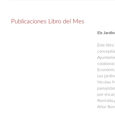
Publicaciones Libro del Mes
Els Jardin
Este libro
concejalí
Ayuntamie
colabora
Económica
Los jardi
Nicolau M
paisajista
por encar
Roviralta,
Artur Bos