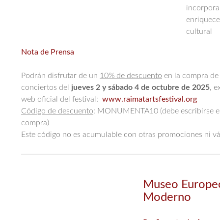
incorpor
enriquecen
cultural
Nota de Prensa
Podrán disfrutar de un
10% de descuento
en la compra de 
conciertos del
jueves 2 y sábado 4 de octubre de 2025
, e
web oficial del festival:
www.raimatartsfestival.org
Código de descuento
: MONUMENTA10 (debe escribirse en m
compra)
Este código no es acumulable con otras promociones ni vál
Museo Europeo
Moderno