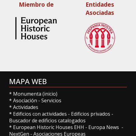
Miembro de
Entidades
Asociadas
MAPA WEB
*
Monumenta (inicio)
*
Asociación
-
Servicios
*
Actividades
*
Edificios con actividades
-
Edificios privados
-
Buscador de edificios catalogados
*
European Historic Houses EHH
-
Europa News
-
NextGen
-
Asociaciones Europeas