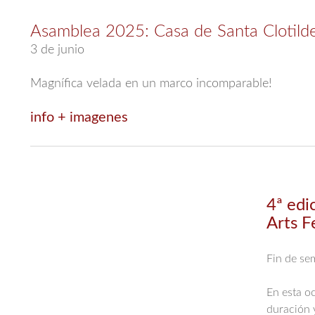
Asamblea 2025: Casa de Santa Clotild
3 de junio
Magnífica velada en un marco incomparable!
info + imagenes
4ª edi
Arts F
Fin de se
En esta oc
duración 