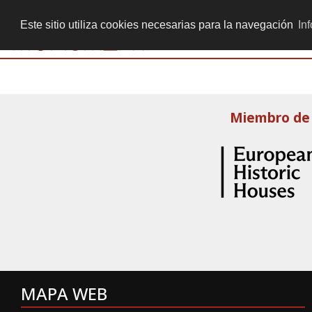
+ 34 934 513 605
secretaria@monumenta.info
Este sitio utiliza cookies necesarias para la navegación
In
Miembro de
MAPA WEB