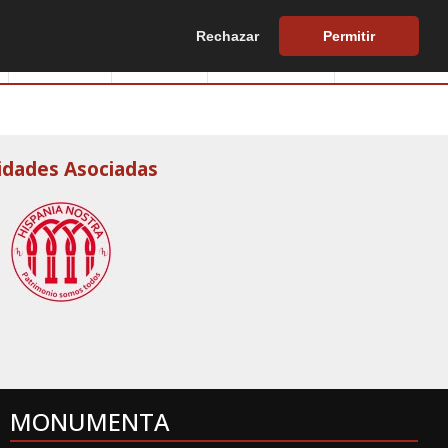
Rechazar
Permitir
Edificios
Europa
Hazte socio
Biblioteca
idades Asociadas
MONUMENTA