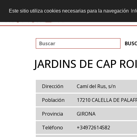
+ 34 934 513 605
secretaria@monumenta.info
Este sitio utiliza cookies necesarias para la navegación
In
JARDINS DE CAP RO
Dirección
Camí del Rus, s/n
Población
17210 CALELLA DE PALA
Provincia
GIRONA
Teléfono
+34972614582