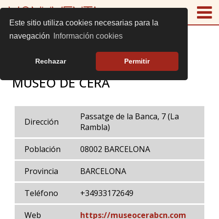
Este sitio utiliza cookies necesarias para la
navegación
Información cookies
Rechazar
Permitir
MUSEO DE CERA
Passatge de la Banca, 7 (La
Dirección
Rambla)
Población
08002 BARCELONA
Provincia
BARCELONA
Teléfono
+34933172649
Web
https://museocerabcn.com