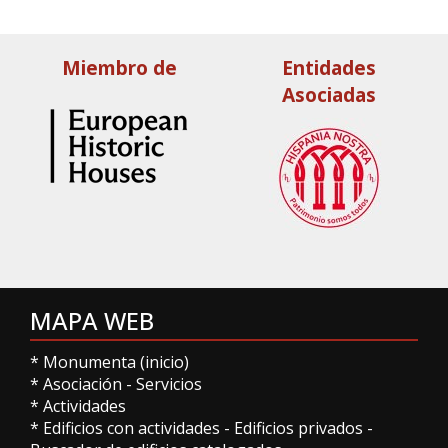
Miembro de
Entidades
Asociadas
MAPA WEB
*
Monumenta (inicio)
*
Asociación
-
Servicios
*
Actividades
*
Edificios con actividades
-
Edificios privados
-