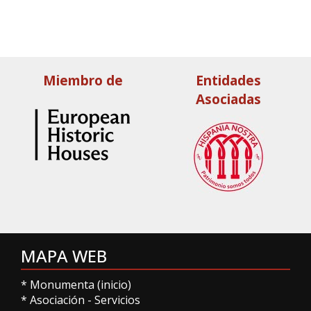
Miembro de
Entidades
Asociadas
MAPA WEB
*
Monumenta (inicio)
*
Asociación
-
Servicios