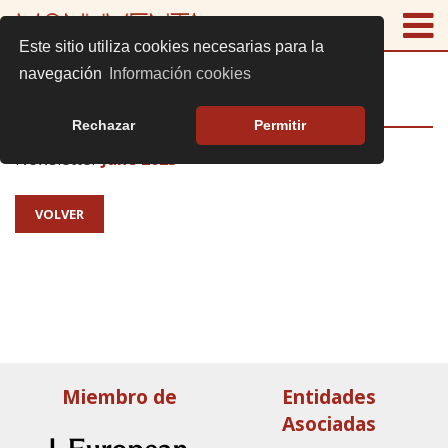
Este sitio utiliza cookies necesarias para la
navegación
Información cookies
NEWSLETTER EHH
Rechazar
Permitir
Newsletter
June 2023
VOLVER
Miembro de
Entidades
Asociadas