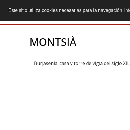
+ 34 934 513 605
secretaria@monumenta.info
Este sitio utiliza cookies necesarias para la navegación
In
MONTSIÀ
Burjasenia: casa y torre de vigía del siglo X