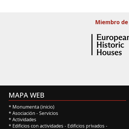
Miembro de
MAPA WEB
*
Monumenta (inicio)
*
Asociación
-
Servicios
*
Actividades
*
Edificios con actividades
-
Edificios privados
-