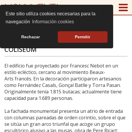
Este sitio utiliza cookies necesarias para la
navegación
Información cookies
Rechazar
Permitir
COLISEUM
El edificio fue proyectado por Francesc Nebot en un
estilo ecléctico, cercano al movimiento Beaux-
Arts francés. En la decoración participaron artesanos
como Fernández Casals, Gonçal Batlle y Torra Pasan.
Originalmente tenía 1.815 butacas; actualmente tiene
capacidad para 1.689 personas.
La fachada monumental presenta un atrio de entrada
con columnas pareadas de orden corintio, sobre el que
se sitúa un gran arco triunfal que acoge un grupo
escultórico alusivo a las musas, obra de Pere Ricart;