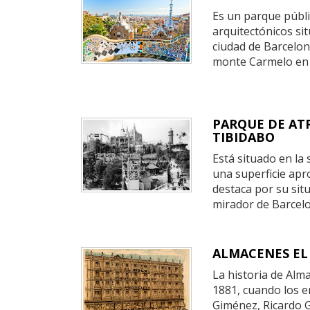
Es un parque públi
arquitectónicos sit
ciudad de Barcelona
monte Carmelo en e
PARQUE DE AT
TIBIDABO
E
stá situado en la 
una superficie apr
destaca por su sit
mirador de
Barcel
ALMACENES EL
La historia de Alm
1881, cuando los 
Giménez, Ricardo 