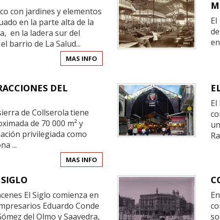
M
co con jardines y elementos
El
uado en la parte alta de la
de
, en la ladera sur del
en
l barrio de La Salud...
MAS INFO
RACCIONES DEL
E
El
sierra de
Collserola
tiene
co
oximada de 70 000 m² y
un
uación privilegiada como
Ra
ona
...
MAS INFO
 SIGLO
C
acenes El Siglo comienza en
En
empresarios Eduardo Conde
co
Gómez del Olmo y Saavedra,
so