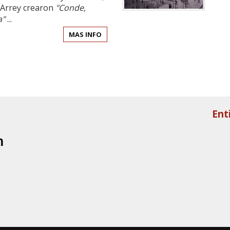
 Arrey crearon
"Conde,
a"
...
MAS INFO
Ent