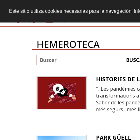
+ 34 934 513 605
secretaria@monumenta.info
Este sitio utiliza cookies necesarias para la navegación
In
HEMEROTECA
HISTORIES DE 
"...Les pandèmies c
transformacions a l
Saber de les pandè
més segurs i més lli
PARK GÜELL