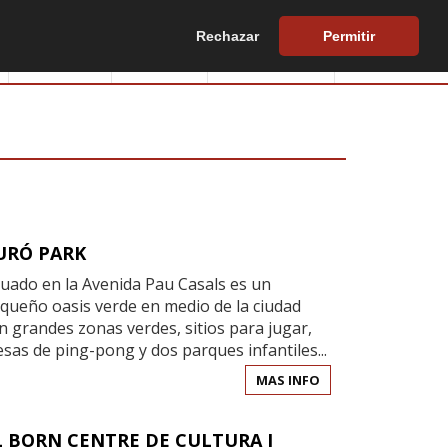
Rechazar
Permitir
Edificios
Europa
Hazte socio
Biblioteca
URÓ PARK
tuado en la Avenida Pau Casals es un
queño oasis verde en medio de la ciudad
n grandes zonas verdes, sitios para jugar,
sas de ping-pong y dos parques infantiles...
MAS INFO
L BORN CENTRE DE CULTURA I