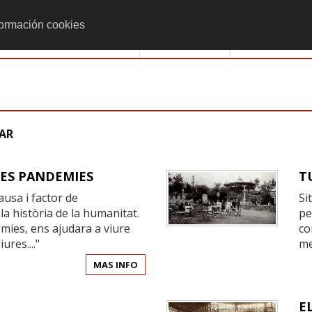
formación cookies
Monumenta
Actividades
LES PANDEMIES
T
ausa i factor de
Si
a història de la humanitat.
pe
mies, ens ajudara a viure
co
ures...."
me
MAS INFO
E